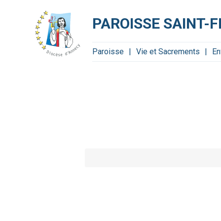
Aller
Outils
au
personnels
contenu.
PAROISSE SAINT-
|
Aller
à
la
navigation
Paroisse
Vie et Sacrements
En