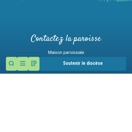
Contactez la paroisse
Maison paroissiale
26 rue des Moulins
Soutenir le diocèse
74250 Viuz en Sallaz
Nous écrire
04 50 36 81 66
Mentions légales
Gestion des cookies
Victime d'un abus ?