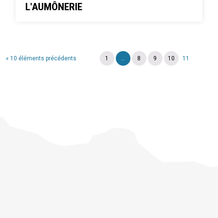
L'AUMÔNERIE
« 10 éléments précédents
1
...
8
9
10
11