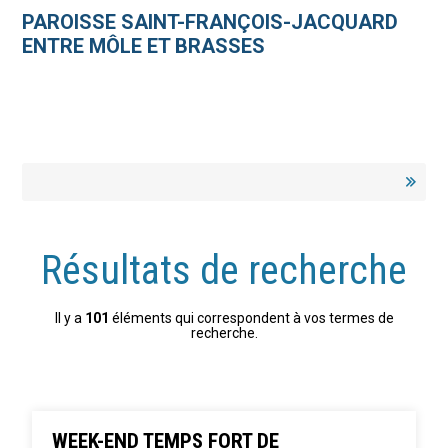
Aller
Outils
au
personnels
PAROISSE SAINT-FRANÇOIS-JACQUARD
contenu.
|
ENTRE MÔLE ET BRASSES
Aller
à
la
navigation
Résultats de recherche
Il y a
101
éléments qui correspondent à vos termes de
recherche.
WEEK-END TEMPS FORT DE