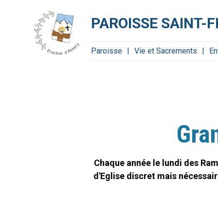
Aller
Outils
au
personnels
contenu.
PAROISSE SAINT-F
|
Aller
à
la
navigation
Paroisse
Vie et Sacrements
En
Gra
Chaque année le lundi des Rame
d'Eglise discret mais nécessaire