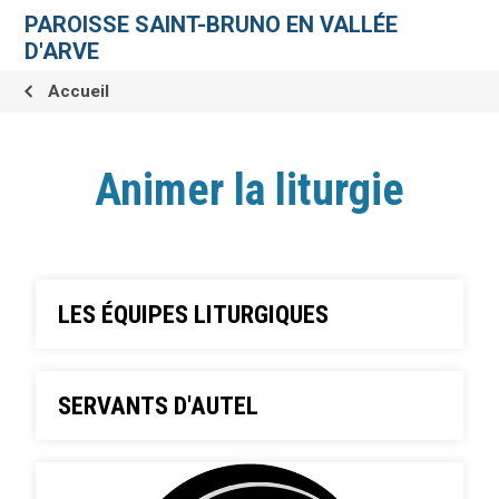
Aller
Outils
au
personnels
PAROISSE SAINT-BRUNO EN VALLÉE
contenu.
|
D'ARVE
Aller
à
la
Accueil
navigation
Animer la liturgie
LES ÉQUIPES LITURGIQUES
SERVANTS D'AUTEL