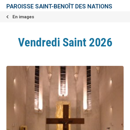
Aller
Outils
au
personnels
PAROISSE SAINT-BENOÎT DES NATIONS
contenu.
|
Aller
En images
à
la
navigation
Vendredi Saint 2026