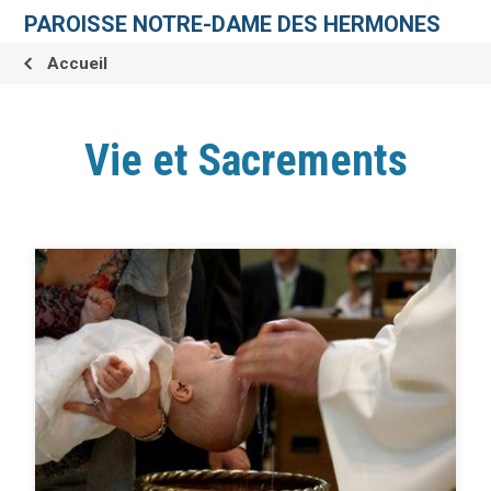
Aller
Outils
au
personnels
PAROISSE NOTRE-DAME DES HERMONES
contenu.
|
Aller
Accueil
à
la
navigation
Vie et Sacrements