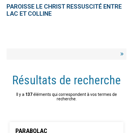
Aller
Outils
au
personnels
PAROISSE LE CHRIST RESSUSCITÉ ENTRE
contenu.
|
LAC ET COLLINE
Aller
à
la
navigation
Résultats de recherche
Il y a
137
éléments qui correspondent à vos termes de
recherche.
PARABOLAC