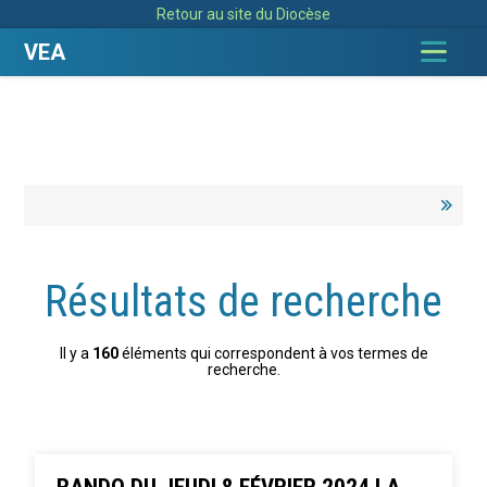
Aller
Outils
Retour au site du Diocèse
au
personnels
contenu.
|
VEA
Aller
à
la
navigation
Résultats de recherche
Il y a
160
éléments qui correspondent à vos termes de
recherche.