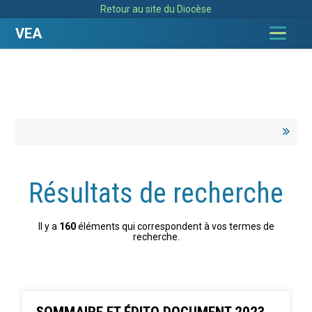
Aller
Outils
Retour au site du Diocèse
au
personnels
contenu.
|
VEA
Aller
à
la
navigation
Résultats de recherche
Il y a
160
éléments qui correspondent à vos termes de
recherche.