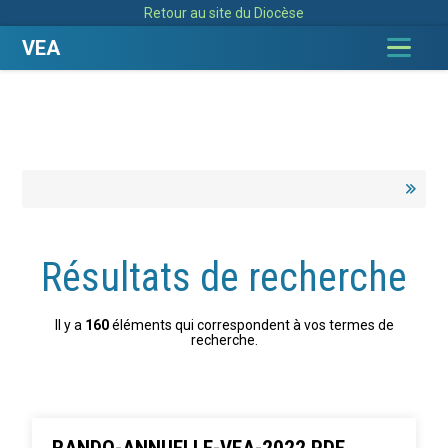
Aller
Outils
Retour au site du Diocèse
au
personnels
contenu.
|
VEA
Aller
à
la
navigation
Résultats de recherche
Il y a
160
éléments qui correspondent à vos termes de
recherche.