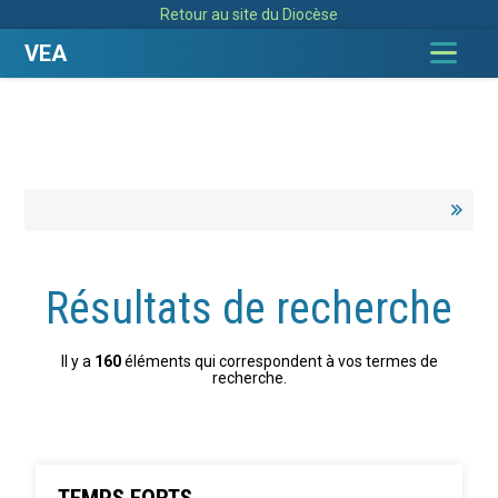
Aller
Outils
Retour au site du Diocèse
au
personnels
contenu.
|
VEA
Aller
à
la
navigation
Résultats de recherche
Il y a
160
éléments qui correspondent à vos termes de
recherche.