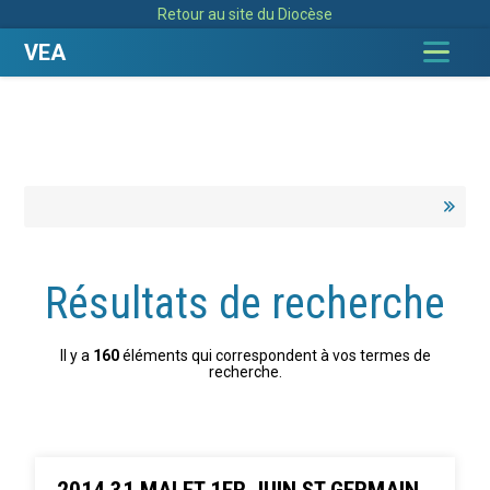
Aller
Outils
Retour au site du Diocèse
au
personnels
contenu.
|
VEA
Aller
à
la
navigation
Résultats de recherche
Il y a
160
éléments qui correspondent à vos termes de
recherche.