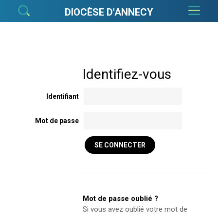
Aller
Outils
au
personnels
DIOCÈSE D'ANNECY
contenu.
|
Aller
à
la
navigation
Identifiant
Mot de passe
Mot de passe oublié ?
Si vous avez oublié votre mot de