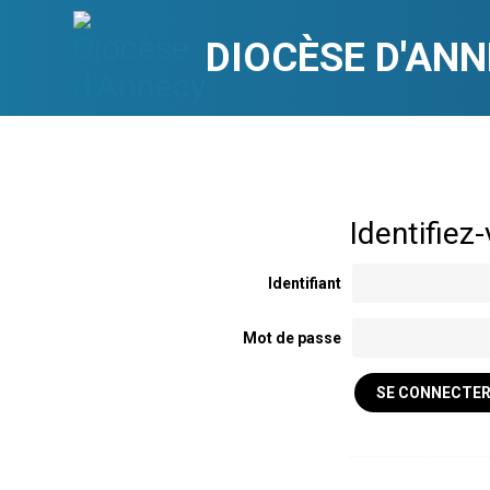
Aller
Outils
au
personnels
contenu.
|
DIOCÈSE D'AN
Aller
à
la
navigation
Identifiant
Mot de passe