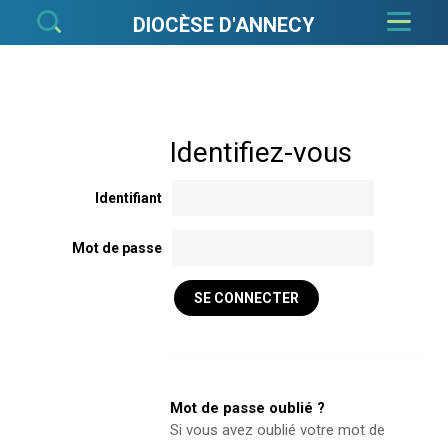
Aller
Outils
au
personnels
DIOCÈSE D'ANNECY
contenu.
|
Aller
à
la
navigation
Identifiant
Mot de passe
Mot de passe oublié ?
Si vous avez oublié votre mot de